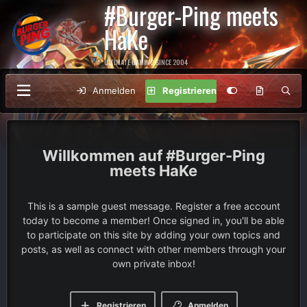
#Burger-Ping meets
HaKe
ULTIMATE GAMING SINCE 2004
Anmelden
Registrieren
#Burger-Ping
meets HaKe
This is a sample guest message. Register a free account
today to become a member! Once signed in, you'll be able
to participate on this site by adding your own topics and
posts, as well as connect with other members through your
own private inbox!
Registrieren
Anmelden