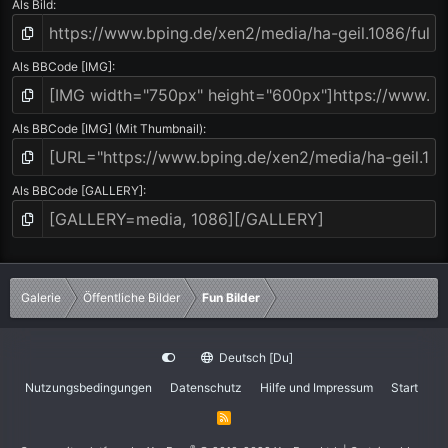
Als Bild
Als BBCode [IMG]
Als BBCode [IMG] (Mit Thumbnail)
Als BBCode [GALLERY]
Galerie
Öffentliche Bilder
Fun Bilder
Deutsch [Du]
Nutzungsbedingungen
Datenschutz
Hilfe und Impressum
Start
R
S
S