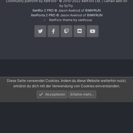
®
Community platform by XenForo
© 2010-2022 XenForo Ltd.
|
Certain add-on
by SyTry.
XenRio 2 PRO
© Jason Axelrod of
8WAYRUN
XenPorta 2 PRO
© Jason Axelrod of
8WAYRUN
XenForo theme
by xenfocus
Diese Seite verwendet Cookies. Indem du diese Website weiterhin nutzt,
erklärst du dich mit der Verwendung von Cookies einverstanden.
Akzeptieren
Erfahre mehr…
Foren
Aktuelles
Anmelden
Registrieren
Suche