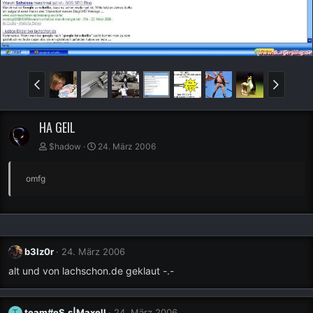
HA GEIL
$hadow
24. März 2006
omfg
b3lz0r
24. März 2006
alt und von lachschon.de geklaut -.-
team#eS.s|Maxell
24. März 2006