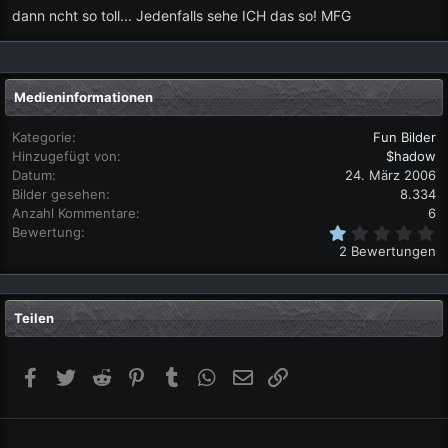
dann ncht so toll... Jedenfalls sehe ICH das so! MFG
Medieninformationen
Kategorie
Fun Bilder
Hinzugefügt von
$hadow
Datum
24. März 2006
Bilder gesehen
8.334
Anzahl Kommentare
6
1
Bewertung
,
2 Bewertungen
0
0
S
t
Teilen
e
r
n
(
Facebook
Twitter
Reddit
Pinterest
Tumblr
WhatsApp
E-Mail
Link
e
)