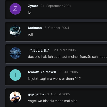
Zymer
24. September 2004
Z
lol
Darkman
3. Oktober 2004
rofl
.-°'][' ][ ][_ ][_°-.
23. März 2005
das bild hab ich auch auf meiner französisch mapp
team#eS.s|Maxell
30. Juli 2005
T
ja jetzt sagt ma wo is er denn ^^ ?
gigagabba
3. August 2005
Vogel wo bist du mach mal piep