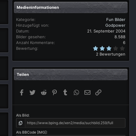
Medieninformationen
Kategorie
Fun Bilder
Hinzugefügt von
Godpower
Datum
21. September 2004
Bilder gesehen
8.588
Anzahl Kommentare
6
3
Bewertung
,
2 Bewertungen
0
0
S
t
Teilen
e
r
n
(
Facebook
Twitter
Reddit
Pinterest
Tumblr
WhatsApp
E-Mail
Link
e
)
Als Bild
Als BBCode [IMG]