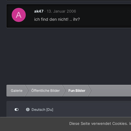
ak47
13. Januar 2006
A
ich find den nicht! .. ihr?
Galerie
Öffentliche Bilder
Fun Bilder
Deutsch [Du]
®
Community platform by XenForo
© 2010-2022 XenForo Ltd.
|
Certain add-on 
Diese Seite verwendet Cookies. I
XenRio 2 PRO
© Jason Axelrod of
8WAYRUN
XenPorta 2 PRO
© Jason Axelrod of
8WAYRUN