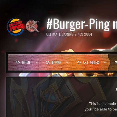
#Burger-Ping 
ULTIMATE GAMING SINCE 2004
HOME
FOREN
AKTUELLES
This is a sampl
you'll be able to p