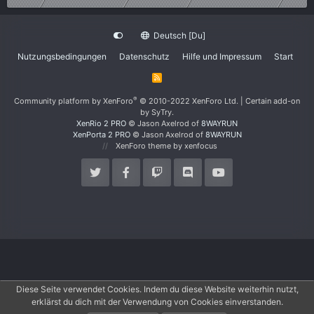
Deutsch [Du]
Nutzungsbedingungen
Datenschutz
Hilfe und Impressum
Start
R
S
S
®
Community platform by XenForo
© 2010-2022 XenForo Ltd.
|
Certain add-on
by SyTry.
XenRio 2 PRO
© Jason Axelrod of
8WAYRUN
XenPorta 2 PRO
© Jason Axelrod of
8WAYRUN
XenForo theme
by xenfocus
Diese Seite verwendet Cookies. Indem du diese Website weiterhin nutzt,
erklärst du dich mit der Verwendung von Cookies einverstanden.