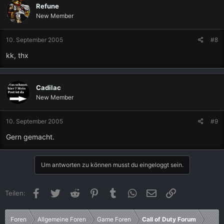
Refune
New Member
10. September 2005
#8
kk, thx
Cadilac
New Member
10. September 2005
#9
Gern gemacht.
Um antworten zu können musst du eingeloggt sein.
Facebook
Twitter
Reddit
Pinterest
Tumblr
WhatsApp
E-Mail
Link
Teilen:
Foren
Allgemeine Foren
Game Foren
Call of Duty Forum