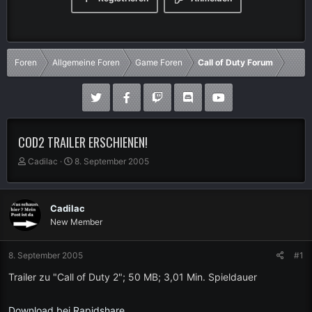
Foren
Allgemeine Foren
Game Foren
Call of Duty Forum
COD2 TRAILER ERSCHIENEN!
E
E
Cadilac
8. September 2005
r
r
s
s
t
t
Cadilac
e
e
New Member
l
l
l
l
e
t
8. September 2005
#1
r
a
m
Trailer zu "Call of Duty 2"; 50 MB; 3,01 Min. Spieldauer
Download bei Rapidshare