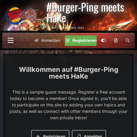
#Burger-Ping meets
HaKe
ULTIMATE GAMING SINCE 2004
Anmelden
Registrieren
#Burger-Ping
meets HaKe
This is a sample guest message. Register a free account
today to become a member! Once signed in, you'll be able
to participate on this site by adding your own topics and
posts, as well as connect with other members through your
own private inbox!
Registrieren
Anmelden