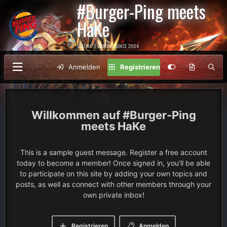
#Burger-Ping meets
HaKe
ULTIMATE GAMING SINCE 2004
Anmelden
Registrieren
#Burger-Ping
meets HaKe
This is a sample guest message. Register a free account
today to become a member! Once signed in, you'll be able
to participate on this site by adding your own topics and
posts, as well as connect with other members through your
own private inbox!
Registrieren
Anmelden