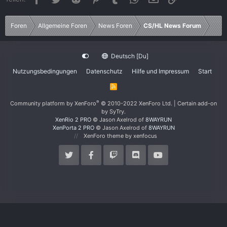
Foren
Allgemeine Foren
News Foren
CS/HL News Forum
Deutsch [Du]
Nutzungsbedingungen
Datenschutz
Hilfe und Impressum
Start
R
S
S
®
Community platform by XenForo
© 2010-2022 XenForo Ltd.
|
Certain add-on
by SyTry.
XenRio 2 PRO
© Jason Axelrod of
8WAYRUN
XenPorta 2 PRO
© Jason Axelrod of
8WAYRUN
XenForo theme
by xenfocus