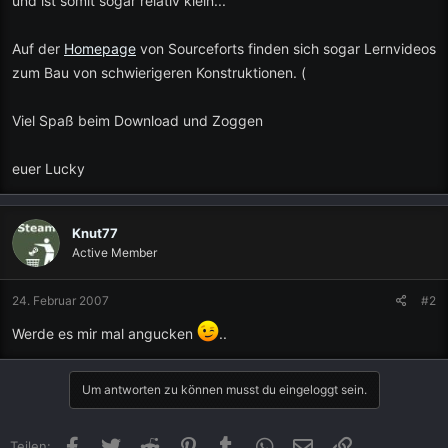
und ist somit sogar relativ klein...
Auf der
Homepage
von Sourceforts finden sich sogar Lernvideos
zum Bau von schwierigeren Konstruktionen. (
Viel Spaß beim Download und Zoggen
euer Lucky
Knut77
Active Member
24. Februar 2007
#2
Werde es mir mal angucken
..
Um antworten zu können musst du eingeloggt sein.
Facebook
Twitter
Reddit
Pinterest
Tumblr
WhatsApp
E-Mail
Link
Teilen: