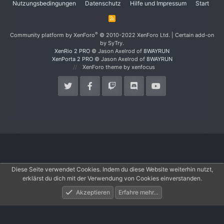
Nutzungsbedingungen
Datenschutz
Hilfe und Impressum
Start
R
S
S
®
Community platform by XenForo
© 2010-2022 XenForo Ltd.
|
Certain add-on
by SyTry.
XenRio 2 PRO
© Jason Axelrod of
8WAYRUN
XenPorta 2 PRO
© Jason Axelrod of
8WAYRUN
XenForo theme
by xenfocus
Diese Seite verwendet Cookies. Indem du diese Website weiterhin nutzt,
erklärst du dich mit der Verwendung von Cookies einverstanden.
Akzeptieren
Erfahre mehr…
Foren
Aktuelles
Anmelden
Registrieren
Suche