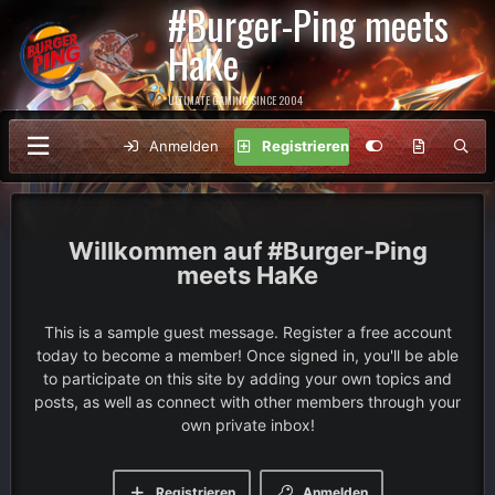
#Burger-Ping meets
HaKe
ULTIMATE GAMING SINCE 2004
Anmelden
Registrieren
#Burger-Ping
meets HaKe
This is a sample guest message. Register a free account
today to become a member! Once signed in, you'll be able
to participate on this site by adding your own topics and
posts, as well as connect with other members through your
own private inbox!
Registrieren
Anmelden