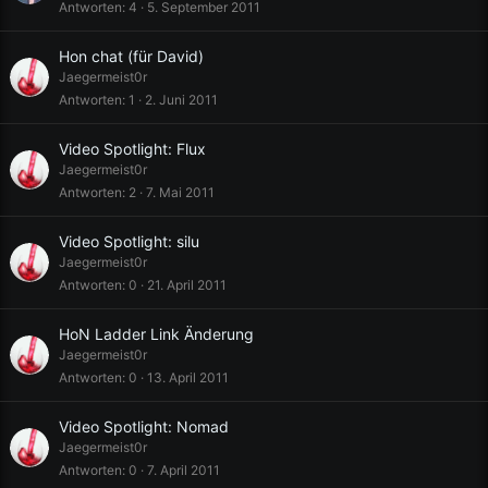
Antworten
4
5. September 2011
Hon chat (für David)
Jaegermeist0r
Antworten
1
2. Juni 2011
Video Spotlight: Flux
Jaegermeist0r
Antworten
2
7. Mai 2011
Video Spotlight: silu
Jaegermeist0r
Antworten
0
21. April 2011
HoN Ladder Link Änderung
Jaegermeist0r
Antworten
0
13. April 2011
Video Spotlight: Nomad
Jaegermeist0r
Antworten
0
7. April 2011