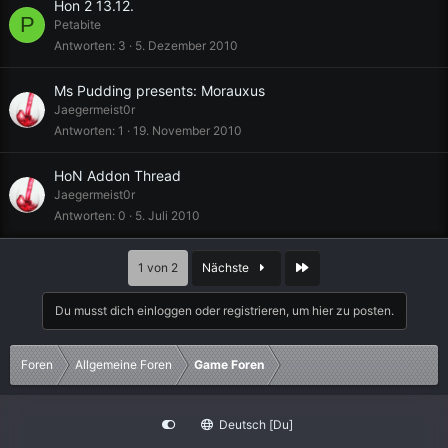
Hon 2 13.12.
P
Petabite
Antworten
3
5. Dezember 2010
Ms Pudding presents: Morauxus
Jaegermeist0r
Antworten
1
19. November 2010
HoN Addon Thread
Jaegermeist0r
Antworten
0
5. Juli 2010
Letzte
1 von 2
Nächste
Du musst dich einloggen oder registrieren, um hier zu posten.
Foren
Allgemeine Foren
Game Foren
Deutsch [Du]