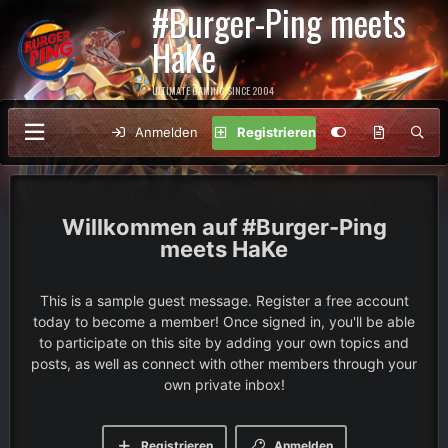
#Burger-Ping meets
HaKe
ULTIMATE GAMING SINCE 2004
Anmelden
Registrieren
#Burger-Ping
meets HaKe
This is a sample guest message. Register a free account
today to become a member! Once signed in, you'll be able
to participate on this site by adding your own topics and
posts, as well as connect with other members through your
own private inbox!
Registrieren
Anmelden