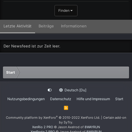
Finden
Letzte Aktivität
Beiträge
Informationen
Der Newsfeed ist zur Zeit leer.
Start
Deutsch [Du]
Nutzungsbedingungen
Datenschutz
Hilfe und Impressum
Start
R
S
S
®
Community platform by XenForo
© 2010-2022 XenForo Ltd.
|
Certain add-on
by SyTry.
XenRio 2 PRO
© Jason Axelrod of
8WAYRUN
XenPorta 2 PRO
© Jason Axelrod of
8WAYRUN