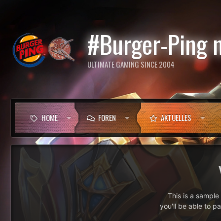
#Burger-Ping 
ULTIMATE GAMING SINCE 2004
HOME
FOREN
AKTUELLES
This is a sampl
you'll be able to p