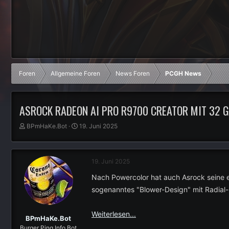
Foren
Allgemeine Foren
News Foren
PCGH News
ASROCK RADEON AI PRO R9700 CREATOR MIT 32 G
E
E
BPmHaKe.Bot
19. Juni 2025
r
r
s
s
t
t
19. Juni 2025
e
e
l
l
Nach Powercolor hat auch Asrock seine e
l
l
sogenanntes "Blower-Design" mit Radial-
e
t
r
a
m
Weiterlesen...
BPmHaKe.Bot
Burger Ping Info Bot