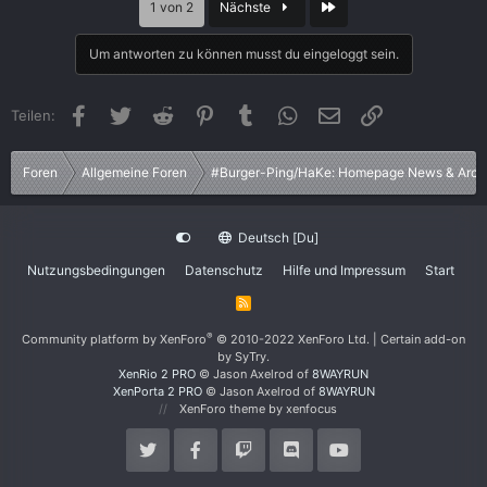
Letzte
1 von 2
Nächste
t
i
Um antworten zu können musst du eingeloggt sein.
o
n
e
Facebook
Twitter
Reddit
Pinterest
Tumblr
WhatsApp
E-Mail
Link
Teilen:
n
:
Foren
Allgemeine Foren
#Burger-Ping/HaKe: Homepage News & Arch
Deutsch [Du]
Nutzungsbedingungen
Datenschutz
Hilfe und Impressum
Start
R
S
S
®
Community platform by XenForo
© 2010-2022 XenForo Ltd.
|
Certain add-on
by SyTry.
XenRio 2 PRO
© Jason Axelrod of
8WAYRUN
XenPorta 2 PRO
© Jason Axelrod of
8WAYRUN
XenForo theme
by xenfocus