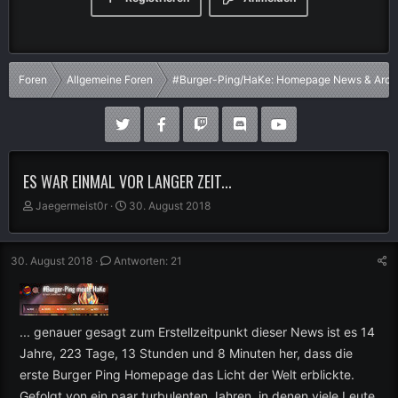
Foren
Allgemeine Foren
#Burger-Ping/HaKe: Homepage News & Arch
ES WAR EINMAL VOR LANGER ZEIT...
E
E
Jaegermeist0r
30. August 2018
r
r
s
s
t
t
30. August 2018
Antworten: 21
e
e
l
l
l
l
e
t
... genauer gesagt zum Erstellzeitpunkt dieser News ist es 14
r
a
m
Jahre, 223 Tage, 13 Stunden und 8 Minuten her, dass die
erste Burger Ping Homepage das Licht der Welt erblickte.
Gefolgt von ein paar turbulenten Jahren, in denen viele Leute