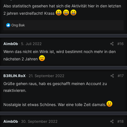
Also statistisch gesehen hat sich die Aktivität hier in den letzten
2 jahren verdreifacht! Krass
R
Ong Bak
e
a
k
Aimb0b
5. Juli 2022
#16
t
i
Wenn das nicht ein Wink ist, wird bestimmt noch mehr in den
o
nächsten 2 Jahren
n
e
n
B3RLIN.RoX
21. September 2022
#17
:
Grüße gehen raus, hab es geschafft meinen Account zu
reaktivieren.
Nostalgie ist etwas Schönes. War eine tolle Zeit damals.
Aimb0b
30. September 2022
#18