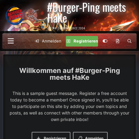
#Burger-Ping meets
HaKe
ULTIMATE GAMING SINCE 2004
Anmelden
Registrieren
#Burger-Ping
meets HaKe
This is a sample guest message. Register a free account
today to become a member! Once signed in, you'll be able
to participate on this site by adding your own topics and
posts, as well as connect with other members through your
own private inbox!
Registrieren
Anmelden