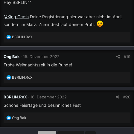
Hey B3RLIN^^
@King Crash
Deine Registrierung hier war aber nicht im April,
sondern im März. Zumindest laut deinem Profil.
R
B3RLIN.RoX
e
a
k
Ong Bak
15. Dezember 2022
#19
t
i
Frohe Weihnachtszeit in die Runde!
o
n
R
B3RLIN.RoX
e
e
n
a
:
k
B3RLIN.RoX
16. Dezember 2022
#20
t
i
Schöne Feiertage und besinnliches Fest
o
n
R
Ong Bak
e
e
n
a
:
k