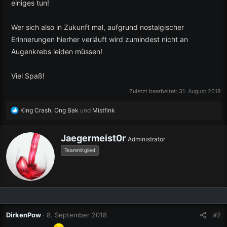
einiges tun!
Wer sich also in Zukunft mal, aufgrund nostalgischer
Erinnerungen hierher verläuft wird zumindest nicht an
Augenkrebs leiden müssen!
Viel Spaß!
Zuletzt bearbeitet:
31. August 2018
R
King Crash
,
Ong Bak
und
Mistfink
e
a
W
Jaegermeist0r
k
Administrator
r
t
Teammitglied
i
i
t
o
t
n
e
e
n
n
b
:
y
DirkenPow
8. September 2018
#2