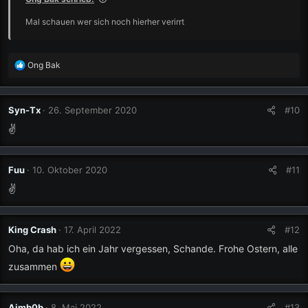
Mal schauen wer sich noch hierher verirrt
R
Ong Bak
e
a
k
Syn-Tx
26. September 2020
#10
t
i
✌
o
n
e
Fuu
10. Oktober 2020
#11
n
✌
:
King Crash
17. April 2022
#12
Oha, da hab ich ein Jahr vergessen, Schande. Frohe Ostern, alle
zusammen
Aimb0b
8. Mai 2022
#13