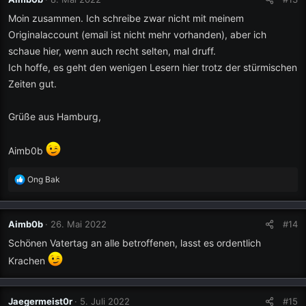
Moin zusammen. Ich schreibe zwar nicht mit meinem
Originalaccount (email ist nicht mehr vorhanden), aber ich
schaue hier, wenn auch recht selten, mal druff.
Ich hoffe, es geht den wenigen Lesern hier trotz der stürmischen
Zeiten gut.
Grüße aus Hamburg,
Aimb0b
R
Ong Bak
e
a
k
Aimb0b
26. Mai 2022
#14
t
i
Schönen Vatertag an alle betroffenen, lasst es ordentlich
o
Krachen
n
e
n
Jaegermeist0r
5. Juli 2022
#15
: