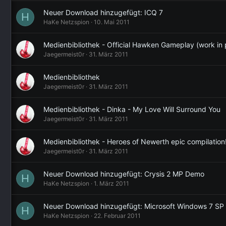
Neuer Download hinzugefügt: ICQ 7
H
HaKe Netzspion
10. Mai 2011
Medienbibliothek - Official Hawken Gameplay (work 
Jaegermeist0r
31. März 2011
Medienbibliothek
Jaegermeist0r
31. März 2011
Medienbibliothek - Dinka - My Love Will Surround You
Jaegermeist0r
31. März 2011
Medienbibliothek - Heroes of Newerth epic compilation
Jaegermeist0r
31. März 2011
Neuer Download hinzugefügt: Crysis 2 MP Demo
H
HaKe Netzspion
1. März 2011
Neuer Download hinzugefügt: Microsoft Windows 7 SP
H
HaKe Netzspion
22. Februar 2011