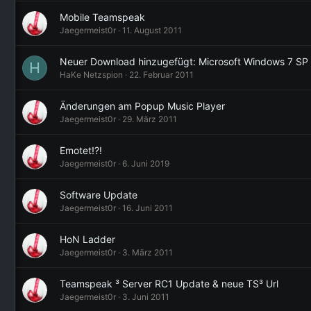
Mobile Teamspeak
Jaegermeist0r
11. August 2011
Neuer Download hinzugefügt: Microsoft Windows 7 SP
H
HaKe Netzspion
22. Februar 2011
Änderungen am Popup Music Player
Jaegermeist0r
29. März 2011
Emotet!?!
Jaegermeist0r
6. Juni 2019
Software Update
Jaegermeist0r
16. Juni 2011
HoN Ladder
Jaegermeist0r
3. März 2011
Teamspeak ³ Server RC1 Update & neue TS³ Url
Jaegermeist0r
3. Juni 2011