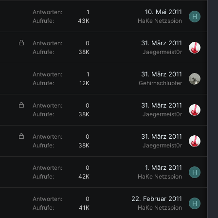
10. Mai 2011
Antworten
1
H
Aufrufe
43K
HaKe Netzspion
G
31. März 2011
Antworten
0
e
Aufrufe
38K
Jaegermeist0r
s
p
31. März 2011
Antworten
1
e
Aufrufe
12K
Gehirnschlüpfer
r
r
G
31. März 2011
Antworten
0
t
e
Aufrufe
38K
Jaegermeist0r
s
p
G
31. März 2011
Antworten
0
e
e
Aufrufe
38K
Jaegermeist0r
r
s
r
p
1. März 2011
Antworten
0
t
H
e
Aufrufe
42K
HaKe Netzspion
r
r
22. Februar 2011
Antworten
0
t
H
Aufrufe
41K
HaKe Netzspion