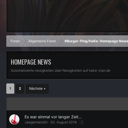
Foren
Allgemeine Foren
#Burger-Ping/HaKe: Homepage News 
HOMEPAGE NEWS
Automatisierte neuigkeiten über Neuigkeiten auf hake-clan.de
1
2
Nächste
Es war einmal vor langer Zeit...
Jaegermeist0r
30. August 2018
2