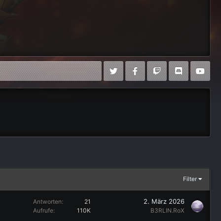
Filter
2. März 2026
Antworten
21
Aufrufe
110K
B3RLIN.RoX