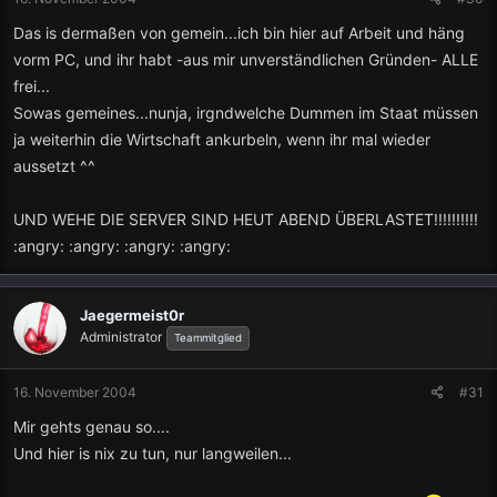
Das is dermaßen von gemein...ich bin hier auf Arbeit und häng
vorm PC, und ihr habt -aus mir unverständlichen Gründen- ALLE
frei...
Sowas gemeines...nunja, irgndwelche Dummen im Staat müssen
ja weiterhin die Wirtschaft ankurbeln, wenn ihr mal wieder
aussetzt ^^
UND WEHE DIE SERVER SIND HEUT ABEND ÜBERLASTET!!!!!!!!!!
:angry: :angry: :angry: :angry:
Jaegermeist0r
Administrator
Teammitglied
16. November 2004
#31
Mir gehts genau so....
Und hier is nix zu tun, nur langweilen...