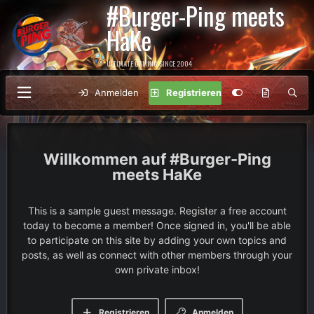
#Burger-Ping meets
HaKe
ULTIMATE GAMING SINCE 2004
Anmelden
Registrieren
#Burger-Ping
meets HaKe
This is a sample guest message. Register a free account
today to become a member! Once signed in, you'll be able
to participate on this site by adding your own topics and
posts, as well as connect with other members through your
own private inbox!
Registrieren
Anmelden