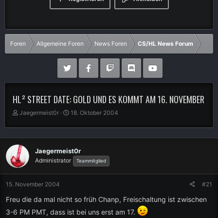
Foren
Allgemeine Foren
News Foren
CS/HL News Forum
HL² STREET DATE: GOLD UND ES KOMMT AM 16. NOVEMBER
E
E
Jaegermeist0r
18. Oktober 2004
r
r
s
s
t
t
e
e
Jaegermeist0r
l
l
Administrator
Teammitglied
l
l
e
t
r
a
15. November 2004
#21
m
Freu die da mal nicht so früh Chanp, Freischaltung ist zwischen
3-6 PM PMT, dass ist bei uns erst am 17.