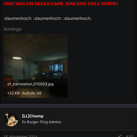
OMG WAS EIN GEILES GAME, WAS EINE GEILE GRAFIK!
:daumenhoch: :daumenhoch: :daumenhoch:
Anhänge
d1_trainstation_010003.jpg
132 KB · Aufrufe: 49
[LL]Champ
Ex Burger-Ping Admins
16. November 2004
#30