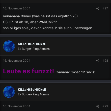
16. November 2004
#27
muhahaha rflmao (was heisst das eigntlich ?( )
CS CZ ist ab 18, aber WARUM???
son billiges spiel, davon konnte ih sie auch überzeugen...
KiLLaHtScHiCksE
Ex Burger-Ping Admins
16. November 2004
#28
Leute es funzzt!
:banana: :mosch1: :alkis:
KiLLaHtScHiCksE
Ex Burger-Ping Admins
16. November 2004
#29