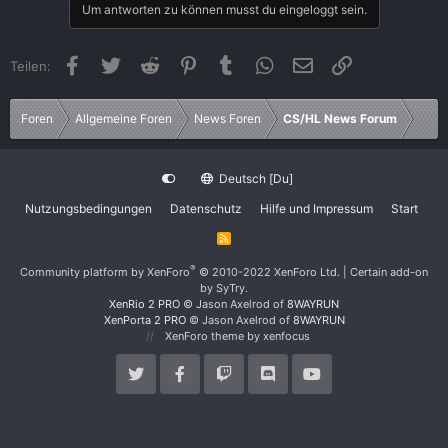
Um antworten zu können musst du eingeloggt sein.
Facebook
Twitter
Reddit
Pinterest
Tumblr
WhatsApp
E-Mail
Link
Teilen:
Foren
Allgemeine Foren
News Foren
CS/HL News Forum
Deutsch [Du]
Nutzungsbedingungen
Datenschutz
Hilfe und Impressum
Start
R
S
S
®
Community platform by XenForo
© 2010-2022 XenForo Ltd.
|
Certain add-on
by SyTry.
XenRio 2 PRO
© Jason Axelrod of
8WAYRUN
XenPorta 2 PRO
© Jason Axelrod of
8WAYRUN
XenForo theme
by xenfocus